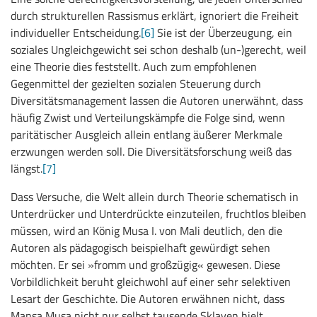
durch strukturellen Rassismus erklärt, ignoriert die Freiheit
individueller Entscheidung.
[6]
Sie ist der Überzeugung, ein
soziales Ungleichgewicht sei schon deshalb (un-)gerecht, weil
eine Theorie dies feststellt. Auch zum empfohlenen
Gegenmittel der gezielten sozialen Steuerung durch
Diversitätsmanagement lassen die Autoren unerwähnt, dass
häufig Zwist und Verteilungskämpfe die Folge sind, wenn
paritätischer Ausgleich allein entlang äußerer Merkmale
erzwungen werden soll. Die Diversitätsforschung weiß das
längst.
[7]
Dass Versuche, die Welt allein durch Theorie schematisch in
Unterdrücker und Unterdrückte einzuteilen, fruchtlos bleiben
müssen, wird an König Musa I. von Mali deutlich, den die
Autoren als pädagogisch beispielhaft gewürdigt sehen
möchten. Er sei »fromm und großzügig« gewesen. Diese
Vorbildlichkeit beruht gleichwohl auf einer sehr selektiven
Lesart der Geschichte. Die Autoren erwähnen nicht, dass
Mansa Musa nicht nur selbst tausende Sklaven hielt,