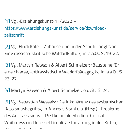
[1]
Vgl. ›Erziehungskunst‹11/2022 –
https://www.erziehungskunst.de/service/download-
zeitschrift
[2]
Vgl. Heidi Käfer: ›Zuhause und in der Schule fängt’s an –
Eine rassismuskritische Waldorfkultur‹, in: a.a.O., S. 19-22.
[3]
Vgl. Martyn Rawson & Albert Schmelzer: ›Bausteine für
eine diverse, antirassistische Waldorfpädagogik‹, in: a.a.O., S.
23-27.
[4]
Martyn Rawson & Albert Schmelzer: op. cit., S. 24.
[5]
Vgl. Sebastian Wessels: ›Die Inkohärenz des systemischen
Rassismusbegriffs‹, in Andreas Stahl u.a. (Hrsg.): ›Probleme
des Antirassismus – Postkoloniale Studien, Critical
Whiteness und Intersektionalitätsforschung in der Kritik‹,