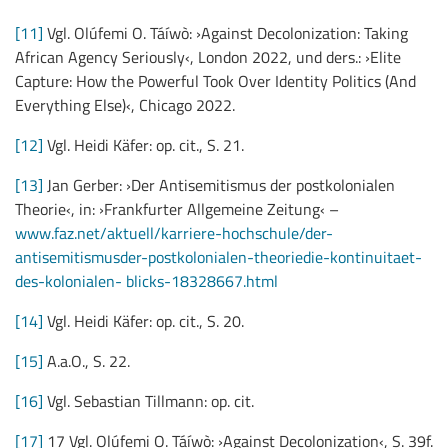
[11]
Vgl. Olúfemi O. Táíwò: ›Against Decolonization: Taking
African Agency Seriously‹, London 2022, und ders.: ›Elite
Capture: How the Powerful Took Over Identity Politics (And
Everything Else)‹, Chicago 2022.
[12]
Vgl. Heidi Käfer: op. cit., S. 21.
[13]
Jan Gerber: ›Der Antisemitismus der postkolonialen
Theorie‹, in: ›Frankfurter Allgemeine Zeitung‹ –
www.faz.net/aktuell/karriere-hochschule/der-
antisemitismusder-postkolonialen-theoriedie-kontinuitaet-
des-kolonialen- blicks-18328667.html
[14]
Vgl. Heidi Käfer: op. cit., S. 20.
[15]
A.a.O., S. 22.
[16]
Vgl. Sebastian Tillmann: op. cit.
[17]
17 Vgl. Olúfemi O. Táíwò: ›Against Decolonization‹, S. 39f.