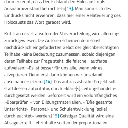
darin erkennt, dass Deutschland den Holocaust »als
Ausnahmezustand betrachtet«
[13]
. Man kann sich des
Eindrucks nicht erwehren, dass hier einer Relativierung des
Holocausts das Wort geredet wird.
Kritik an derart ausufernder Vorverurteilung wird allerdings
zurückgewiesen. Die Autoren scheinen dem sonst
nachdrücklich eingeforderten Gebot der gleichberechtigten
Teilhabe keine Bedeutung zuzumessen, sobald diejenigen,
deren Teilhabe zur Frage steht, die falsche Hautfarbe
aufweisen: »Es ist besser für uns alle, wenn wir es
akzeptieren. Denn erst dann können wir uns damit
auseinandersetzen«
[14]
. Das antirassistische Projekt soll
stattdessen autoritativ, durch »klare[s] Leitungshandeln«
durchgesetzt werden. Gefordert wird ein vollumfängliches
»überprüfen « von Bildungsmaterialien: »[D]ie gesamte
Unterrichts-, Personal- und Schulentwicklung [solle]
durchleuchtet« werden.
[15]
Geistiger Qualität wird eine
Absage erteilt: Lehrinhalte sollten der proportionalen