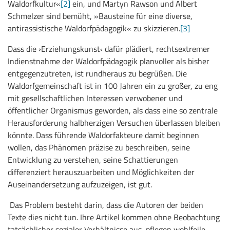
Waldorfkultur«
[2]
ein, und Martyn Rawson und Albert
Schmelzer sind bemüht, »Bausteine für eine diverse,
antirassistische Waldorfpädagogik« zu skizzieren.
[3]
Dass die ›Erziehungskunst‹ dafür plädiert, rechtsextremer
Indienstnahme der Waldorfpädagogik planvoller als bisher
entgegenzutreten, ist rundheraus zu begrüßen. Die
Waldorfgemeinschaft ist in 100 Jahren ein zu großer, zu eng
mit gesellschaftlichen Interessen verwobener und
öffentlicher Organismus geworden, als dass eine so zentrale
Herausforderung halbherzigen Versuchen überlassen bleiben
könnte. Dass führende Waldorfakteure damit beginnen
wollen, das Phänomen präzise zu beschreiben, seine
Entwicklung zu verstehen, seine Schattierungen
differenziert herauszuarbeiten und Möglichkeiten der
Auseinandersetzung aufzuzeigen, ist gut.
Das Problem besteht darin, dass die Autoren der beiden
Texte dies nicht tun. Ihre Artikel kommen ohne Beobachtung
tatsächlicher sozialer Verhältnisse aus, pflegen wohlfeile