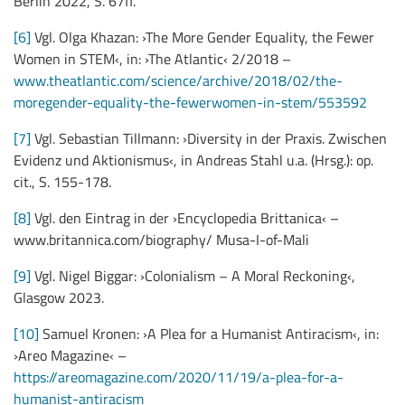
Berlin 2022, S. 67ff.
[6]
Vgl. Olga Khazan: ›The More Gender Equality, the Fewer
Women in STEM‹, in: ›The Atlantic‹ 2/2018 –
www.theatlantic.com/science/archive/2018/02/the-
moregender-equality-the-fewerwomen-in-stem/553592
[7]
Vgl. Sebastian Tillmann: ›Diversity in der Praxis. Zwischen
Evidenz und Aktionismus‹, in Andreas Stahl u.a. (Hrsg.): op.
cit., S. 155-178.
[8]
Vgl. den Eintrag in der ›Encyclopedia Brittanica‹ –
www.britannica.com/biography/ Musa-I-of-Mali
[9]
Vgl. Nigel Biggar: ›Colonialism – A Moral Reckoning‹,
Glasgow 2023.
[10]
Samuel Kronen: ›A Plea for a Humanist Antiracism‹, in:
›Areo Magazine‹ –
https://areomagazine.com/2020/11/19/a-plea-for-a-
humanist-antiracism