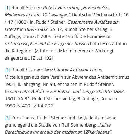
[1]
Rudolf Steiner:
Robert Hamerling: „Homunkulus
.
Modernes Epos in 10 Gesängen“
. Deutsche Wochenschrift 16
/ 17 (1888), in: Rudolf Steiner:
Gesammelte Aufsätze zur
Literatur 1884-1902.
GA 32, Rudolf Steiner Verlag, 3.
Auflage, Dornach 2004. Seite 145 ff. Die Kommission
Anthroposophie und die Frage der Rassen
hat dieses Zitat in
die Kategorie I (Zitate mit diskriminierender Wirkung)
eingeordnet. [Zitat 192]
[2]
Rudolf Steiner:
Verschämter Antisemitismus
,
Mitteilungen aus dem Verein zur Abwehr des Antisemitismus
1901, II. Jahrgang, Nr. 48, enthalten in Rudolf Steiner:
Gesammelte Aufsätze zur Kultur- und Zeitgeschichte 1887-
1901.
GA 31. Rudolf Steiner Verlag, 3. Auflage, Dornach
1989. S. 409. [Zitat 202]
[3]
Zum Thema Rudolf Steiner und das Judentum siehe
grundlegend die Studie von Ralf Sonnenberg:
„Keine
Berechtigung innerhalb des modernen Völkerlebens“.