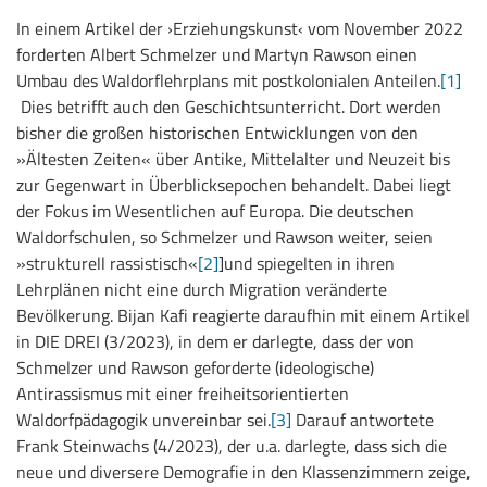
In einem Artikel der ›Erziehungskunst‹ vom November 2022
forderten Albert Schmelzer und Martyn Rawson einen
Umbau des Waldorflehrplans mit postkolonialen Anteilen.
[1]
Dies betrifft auch den Geschichtsunterricht. Dort werden
bisher die großen historischen Entwicklungen von den
»Ältesten Zeiten« über Antike, Mittelalter und Neuzeit bis
zur Gegenwart in Überblicksepochen behandelt. Dabei liegt
der Fokus im Wesentlichen auf Europa. Die deutschen
Waldorfschulen, so Schmelzer und Rawson weiter, seien
»strukturell rassistisch«
[2]
]und spiegelten in ihren
Lehrplänen nicht eine durch Migration veränderte
Bevölkerung. Bijan Kafi reagierte daraufhin mit einem Artikel
in DIE DREI (3/2023), in dem er darlegte, dass der von
Schmelzer und Rawson geforderte (ideologische)
Antirassismus mit einer freiheitsorientierten
Waldorfpädagogik unvereinbar sei.
[3]
Darauf antwortete
Frank Steinwachs (4/2023), der u.a. darlegte, dass sich die
neue und diversere Demografie in den Klassenzimmern zeige,