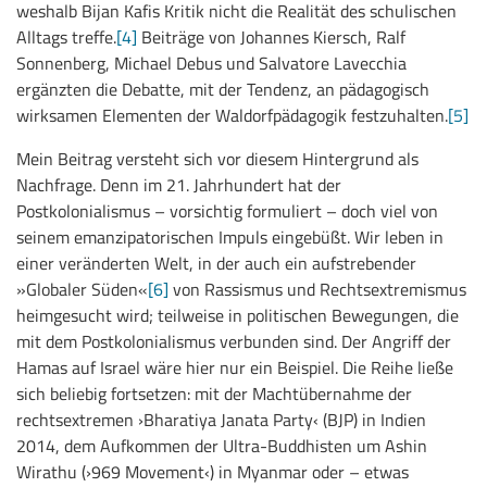
weshalb Bijan Kafis Kritik nicht die Realität des schulischen
Alltags treffe.
[4]
Beiträge von Johannes Kiersch, Ralf
Sonnenberg, Michael Debus und Salvatore Lavecchia
ergänzten die Debatte, mit der Tendenz, an pädagogisch
wirksamen Elementen der Waldorfpädagogik festzuhalten.
[5]
Mein Beitrag versteht sich vor diesem Hintergrund als
Nachfrage. Denn im 21. Jahrhundert hat der
Postkolonialismus – vorsichtig formuliert – doch viel von
seinem emanzipatorischen Impuls eingebüßt. Wir leben in
einer veränderten Welt, in der auch ein aufstrebender
»Globaler Süden«
[6]
von Rassismus und Rechtsextremismus
heimgesucht wird; teilweise in politischen Bewegungen, die
mit dem Postkolonialismus verbunden sind. Der Angriff der
Hamas auf Israel wäre hier nur ein Beispiel. Die Reihe ließe
sich beliebig fortsetzen: mit der Machtübernahme der
rechtsextremen ›Bharatiya Janata Party‹ (BJP) in Indien
2014, dem Aufkommen der Ultra-Buddhisten um Ashin
Wirathu (›969 Movement‹) in Myanmar oder – etwas