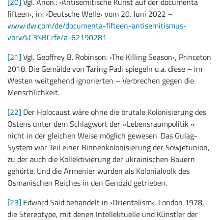
[20]
Vgl. Anon.: ›Antisemitische Kunst auf der documenta
fifteen‹, in: ›Deutsche Welle‹ vom 20. Juni 2022 –
www.dw.com/de/documenta-fifteen-antisemitismus-
vorw%C3%BCrfe/a-62190281
[21]
Vgl. Geoffrey B. Robinson: ›The Killing Season‹, Princeton
2018. Die Gemälde von Taring Padi spiegeln u.a. diese – im
Westen weitgehend ignorierten – Verbrechen gegen die
Menschlichkeit.
[22]
Der Holocaust wäre ohne die brutale Kolonisierung des
Ostens unter dem Schlagwort der »Lebensraumpolitik «
nicht in der gleichen Weise möglich gewesen. Das Gulag-
System war Teil einer Binnenkolonisierung der Sowjetunion,
zu der auch die Kollektivierung der ukrainischen Bauern
gehörte. Und die Armenier wurden als Kolonialvolk des
Osmanischen Reiches in den Genozid getrieben.
[23]
Edward Said behandelt in ›Orientalism‹, London 1978,
die Stereotype, mit denen Intellektuelle und Künstler der