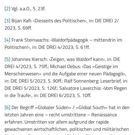
[2]
Vgl. a.a.O., S. 23f.
[3]
Bijan Kafi: ›Diesseits des Politischen‹, in: DIE DREI 2/
2023, S. 69ff.
[4]
Frank Steinwachs: ›Waldorfpädagogik – mittendrin im
Politischen!‹, in: DIE DREI 4/2023, S. 61ff.
[5]
Johannes Kiersch: ›Zeigen, was Waldorf kann‹, in: DIE
DREI 4/2023, S. 75ff.; Michael Debus: ›Das »Geistige im
Menschenwesen« und die Aufgabe einer neuen Pädagogik‹,
in: DIE DREI 5/2023, S. 90ff.; Ralf Sonnenberg: Leserbrief, in:
DIE DREI 5/2023, S. 126f.; Salvatore Lavecchia: ›Vom Regen
in die Traufe‹, in: DIE DREI 6/2023, S. 10ff.
[6]
Der Begriff »Globaler Süden« / »Global South« hat in den
letzten Jahren eine – recht umstrittene – Renaissance
erfahren. Umstritten vor allem aufgrund der rapide
gewachsenen wirtschaftlichen, politischen und militärischen