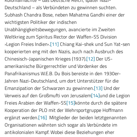
Deutschland – als Verbündeten zu gewinnen suchten.
Subhash Chandra Bose, neben Mahatma Gandhi einer der
wichtigsten Politiker der indischen
Unabhängigkeitsbewegungen, avancierte im Zweiten
Weltkrieg zum Spiritus Rector der Waffen-SS Division
›Legion Freies Indien‹.
[11]
Chiang Kai-shek und Sun Yat-sen
kooperierten eng mit den Nazis, auch nach Ausbruch des
Chinesisch-Japanischen Krieges (1937).
[12]
Der US-
amerikanische Bürgerrechtler und Vordenker des
Panafrikanismus W.E.B. Du Bois bereiste in den 1930er-
Jahren Nazi-Deutschland, um dort Unterstützer für die
Emanzipation der Schwarzen zu gewinnen.
[13]
Und der
Verweis auf den Großmufti von Jerusalem
[14]
und die Legion
Freies Arabien der Waffen-SS
[15]
könnte durch die spätere
Kooperation der PLO mit der Wehrsportgruppe Hoffmann
ergänzt werden.
[16]
Mitglieder der beiden letztgenannten
Organisationen wähnten sich sogar als Verbündete im
antikolonialen Kampf. Wobei diese Beziehungen eher