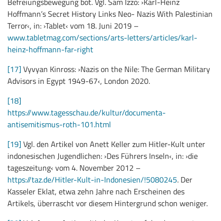
Befreiungsbewegung bot. Vgl. Sam Izzo: ›Karl-Heinz
Hoffmann’s Secret History Links Neo- Nazis With Palestinian
Terror‹, in: ›Tablet‹ vom 18. Juni 2019 –
www.tabletmag.com/sections/arts-letters/articles/karl-
heinz-hoffmann-far-right
[17]
Vyvyan Kinross: ›Nazis on the Nile: The German Military
Advisors in Egypt 1949-67‹, London 2020.
[18]
https://www.tagesschau.de/kultur/documenta-
antisemitismus-roth-101.html
[19]
Vgl. den Artikel von Anett Keller zum Hitler-Kult unter
indonesischen Jugendlichen: ›Des Führers Inseln‹, in: ›die
tageszeitung‹ vom 4. November 2012 –
https://taz.de/Hitler-Kult-in-Indonesien/!5080245
. Der
Kasseler Eklat, etwa zehn Jahre nach Erscheinen des
Artikels, überrascht vor diesem Hintergrund schon weniger.