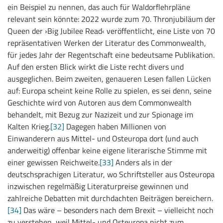
ein Beispiel zu nennen, das auch für Waldorflehrpläne
relevant sein könnte: 2022 wurde zum 70. Thronjubiläum der
Queen der ›Big Jubilee Read‹ veröffentlicht, eine Liste von 70
repräsentativen Werken der Literatur des Commonwealth,
für jedes Jahr der Regentschaft eine bedeutsame Publikation.
Auf den ersten Blick wirkt die Liste recht divers und
ausgeglichen. Beim zweiten, genaueren Lesen fallen Lücken
auf: Europa scheint keine Rolle zu spielen, es sei denn, seine
Geschichte wird von Autoren aus dem Commonwealth
behandelt, mit Bezug zur Nazizeit und zur Spionage im
Kalten Krieg.
[32]
Dagegen haben Millionen von
Einwanderern aus Mittel- und Osteuropa dort (und auch
anderweitig) offenbar keine eigene literarische Stimme mit
einer gewissen Reichweite.
[33]
Anders als in der
deutschsprachigen Literatur, wo Schriftsteller aus Osteuropa
inzwischen regelmäßig Literaturpreise gewinnen und
zahlreiche Debatten mit durchdachten Beiträgen bereichern.
[34]
Das wäre – besonders nach dem Brexit – vielleicht noch
zu verstehen, weil Mittel- und Osteuropa nicht zum