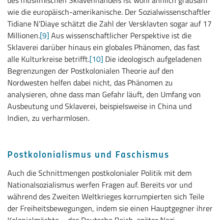
des muslimischen Sklavenhandels ist wohl ähnlich grausam
wie die europäisch-amerikanische. Der Sozialwissenschaftler
Tidiane N’Diaye schätzt die Zahl der Versklavten sogar auf 17
Millionen.
[9]
Aus wissenschaftlicher Perspektive ist die
Sklaverei darüber hinaus ein globales Phänomen, das fast
alle Kulturkreise betrifft.
[10]
Die ideologisch aufgeladenen
Begrenzungen der Postkolonialen Theorie auf den
Nordwesten helfen dabei nicht, das Phänomen zu
analysieren, ohne dass man Gefahr läuft, den Umfang von
Ausbeutung und Sklaverei, beispielsweise in China und
Indien, zu verharmlosen.
Postkolonialismus und Faschismus
Auch die Schnittmengen postkolonialer Politik mit dem
Nationalsozialismus werfen Fragen auf. Bereits vor und
während des Zweiten Weltkrieges korrumpierten sich Teile
der Freiheitsbewegungen, indem sie einen Hauptgegner ihrer
Kolonialmächte – das Deutsche Reich, später Nazi-