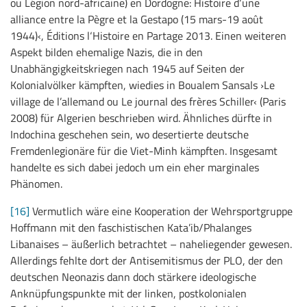
ou Légion nord-africaine) en Dordogne: Histoire d‘une
alliance entre la Pègre et la Gestapo (15 mars-19 août
1944)‹, Éditions l‘Histoire en Partage 2013. Einen weiteren
Aspekt bilden ehemalige Nazis, die in den
Unabhängigkeitskriegen nach 1945 auf Seiten der
Kolonialvölker kämpften, wiedies in Boualem Sansals ›Le
village de l’allemand ou Le journal des frères Schiller‹ (Paris
2008) für Algerien beschrieben wird. Ähnliches dürfte in
Indochina geschehen sein, wo desertierte deutsche
Fremdenlegionäre für die Viet-Minh kämpften. Insgesamt
handelte es sich dabei jedoch um ein eher marginales
Phänomen.
[16]
Vermutlich wäre eine Kooperation der Wehrsportgruppe
Hoffmann mit den faschistischen Kata’ib/Phalanges
Libanaises – äußerlich betrachtet – naheliegender gewesen.
Allerdings fehlte dort der Antisemitismus der PLO, der den
deutschen Neonazis dann doch stärkere ideologische
Anknüpfungspunkte mit der linken, postkolonialen