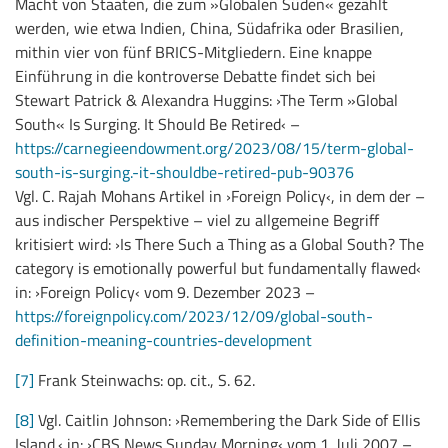
Macht von Staaten, die zum »Globalen Süden« gezählt
werden, wie etwa Indien, China, Südafrika oder Brasilien,
mithin vier von fünf BRICS-Mitgliedern. Eine knappe
Einführung in die kontroverse Debatte findet sich bei
Stewart Patrick & Alexandra Huggins: ›The Term »Global
South« Is Surging. It Should Be Retired‹ –
https://carnegieendowment.org/2023/08/15/term-global-
south-is-surging.-it-shouldbe-retired-pub-90376
Vgl. C. Rajah Mohans Artikel in ›Foreign Policy‹, in dem der –
aus indischer Perspektive – viel zu allgemeine Begriff
kritisiert wird: ›Is There Such a Thing as a Global South? The
category is emotionally powerful but fundamentally flawed‹
in: ›Foreign Policy‹ vom 9. Dezember 2023 –
https://foreignpolicy.com/2023/12/09/global-south-
definition-meaning-countries-development
[7]
Frank Steinwachs: op. cit., S. 62.
[8]
Vgl. Caitlin Johnson: ›Remembering the Dark Side of Ellis
Island.‹ in: ›CBS News Sunday Morning‹ vom 1. Juli 2007 –