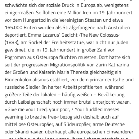
schwächte sich der soziale Druck in Europa ab, wenigstens
einigermaßen. So flohen eine Million Iren im 19. Jahrhundert
vor dem Hungertod in die Vereinigten Staaten und etwa
165.000 Briten wurden als Strafgefangene nach Australien
deportiert. Emma Lazarus‘ Gedicht ›The New Colossus‹
(1883), am Sockel der Freiheitsstatue, war nicht nur Juden
gewidmet, die im 19. Jahrhundert in großer Zahl vor
Pogromen aus Osteuropa flüchten mussten. Dort hatte sich
seit der progressiven Migrationspolitik von Zarin Katharina
der Großen und Kaiserin Maria Theresia gleichzeitig ein
Binnenkolonialismus etabliert, von dem primär deutsche und
russische Siedler (in harter Arbeit) profitierten, während
größere Teile der lokalen – häufig weißen – Bevölkerung
durch Leibeigenschaft noch immer brutal unterjocht waren.
»Give me your tired, your poor, / Your huddled masses
yearning to breathe free« bezog sich deshalb auch auf
mittellose Osteuropäer, auf Südeuropäer, arme Deutsche
oder Skandinavier, überhaupt alle europäischen Einwanderer