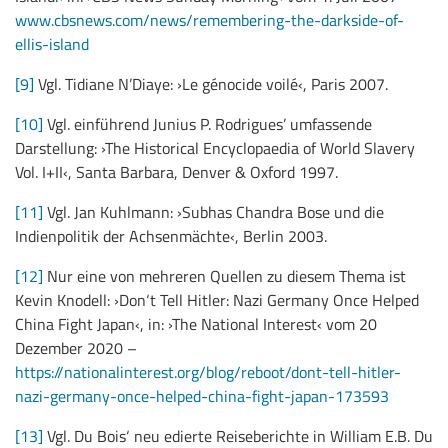
www.cbsnews.com/news/remembering-the-darkside-of-
ellis-island
[9]
Vgl. Tidiane N’Diaye: ›Le génocide voilé‹, Paris 2007.
[10]
Vgl. einführend Junius P. Rodrigues’ umfassende
Darstellung: ›The Historical Encyclopaedia of World Slavery
Vol. I+II‹, Santa Barbara, Denver & Oxford 1997.
[11]
Vgl. Jan Kuhlmann: ›Subhas Chandra Bose und die
Indienpolitik der Achsenmächte‹, Berlin 2003.
[12]
Nur eine von mehreren Quellen zu diesem Thema ist
Kevin Knodell: ›Don‘t Tell Hitler: Nazi Germany Once Helped
China Fight Japan‹, in: ›The National Interest‹ vom 20
Dezember 2020 –
https://nationalinterest.org/blog/reboot/dont-tell-hitler-
nazi-germany-once-helped-china-fight-japan-173593
[13]
Vgl. Du Bois‘ neu edierte Reiseberichte in William E.B. Du