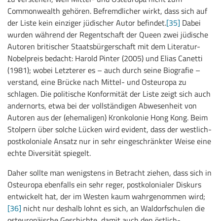
Commonwealth gehören. Befremdlicher wirkt, dass sich auf
der Liste kein einziger jüdischer Autor befindet.
[35]
Dabei
wurden während der Regentschaft der Queen zwei jüdische
Autoren britischer Staatsbürgerschaft mit dem Literatur-
Nobelpreis bedacht: Harold Pinter (2005) und Elias Canetti
(1981); wobei Letzterer es – auch durch seine Biografie –
verstand, eine Brücke nach Mittel- und Osteuropa zu
schlagen. Die politische Konformität der Liste zeigt sich auch
andernorts, etwa bei der vollständigen Abwesenheit von
Autoren aus der (ehemaligen) Kronkolonie Hong Kong. Beim
Stolpern über solche Lücken wird evident, dass der westlich-
postkoloniale Ansatz nur in sehr eingeschränkter Weise eine
echte Diversität spiegelt.
Daher sollte man wenigstens in Betracht ziehen, dass sich in
Osteuropa ebenfalls ein sehr reger, postkolonialer Diskurs
entwickelt hat, der im Westen kaum wahrgenommen wird;
[36]
nicht nur deshalb lohnt es sich, an Waldorfschulen die
osteuropäische Geschichte, damit auch den östlich-